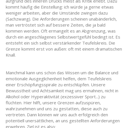
aufgrund des inneren Drucks meist als Kritik erlebt. Dazu
kommt häufig die Einstellung: ich würde ja gerne etwas
weniger arbeiten, aber die Umstände zwingen dazu
(Sachzwang). Die Anforderungen scheinen unabänderlich,
man vertröstet sich auf bessere Zeiten, die ja bald
kommen werden. Oft ermangelt es an Abgrenzung, was
durch ein angeschlagenes Selbstwertgefühl bedingt ist. Es
entsteht ein sich selbst verstärkender Teufelskreis. Die
Grenze kommt erst von außen: oft mit einem dramatischen
Knall.
Manchmal kann uns schon das Wissen um die Balance und
emotionale Ausgeglichenheit helfen, dem Teufelskreis
einer Erschöpfungsspirale zu entschlüpfen. Unsere
Bewusstheit und Achtsamkeit mag uns ermahnen, nicht in
Alkohol oder Hyperaktivität (exzessiver Sport...) zu
flüchten. Hier hilft, unsere Grenzen aufzuspüren,
wahrzunehmen und uns zu gestatten, diese auch zu
vertreten. Dann können wir uns auch erfolgreich den
potentiell unersättlichen, an uns gestellten Anforderungen
erwehren. Ziel ist es also: